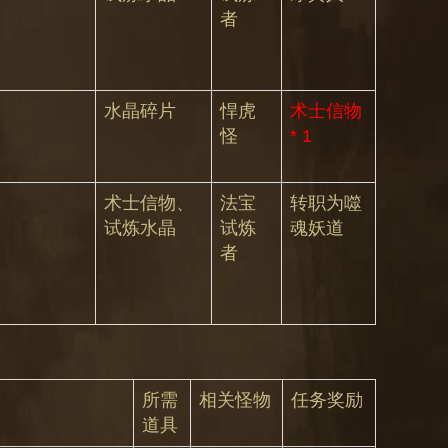
者
水晶碎片
悍虎
术士信物
怪
* 1
术士信物、
法宝
转职为噬
试炼水晶
试炼
魂妖道
者
所需
相关怪物
任务奖励
道具