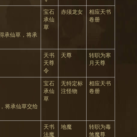
宝石
赤须龙女
相应天书
承仙
卷册
草
获得承仙草，将承
天书
天尊
转职为寒
天尊
月天尊
令
宝石
无特定标
相应天书
承仙
注怪物
卷册
草
草，将承仙草交给
天书
地魔
转职为毒
法魔
煞魔尊