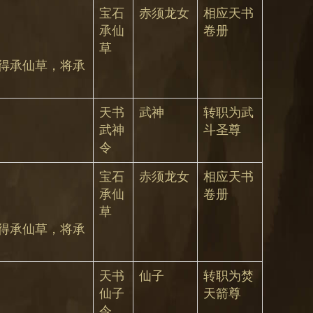
宝石
赤须龙女
相应天书
承仙
卷册
草
获得承仙草，将承
天书
武神
转职为武
武神
斗圣尊
令
宝石
赤须龙女
相应天书
承仙
卷册
草
获得承仙草，将承
天书
仙子
转职为焚
仙子
天箭尊
令