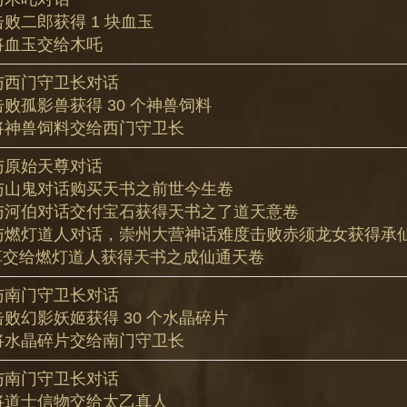
 击败二郎获得 1 块血玉
 将血玉交给木吒
 与西门守卫长对话
 击败孤影兽获得 30 个神兽饲料
 将神兽饲料交给西门守卫长
 与原始天尊对话
 与山鬼对话购买天书之前世今生卷
 与河伯对话交付宝石获得天书之了道天意卷
. 与燃灯道人对话，崇州大营神话难度击败赤须龙女获得承
草交给燃灯道人获得天书之成仙通天卷
 与南门守卫长对话
 击败幻影妖姬获得 30 个水晶碎片
 将水晶碎片交给南门守卫长
 与南门守卫长对话
 将道士信物交给太乙真人