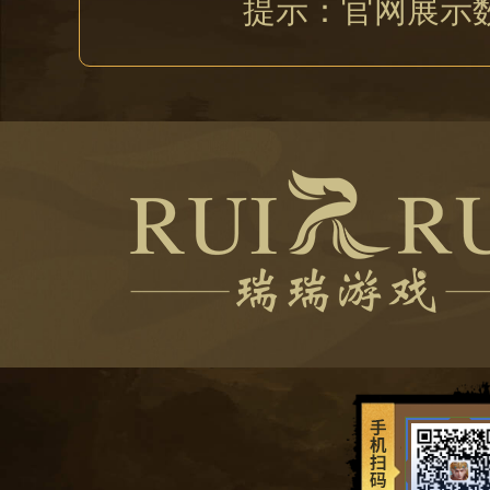
提示：官网展示
d下载
封神归来_PC电脑端下载