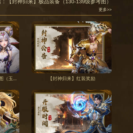
篇：
【封神归来】极品装备（130-139级参考图）
更多>>
（玉...
【封神归来】红装奖励