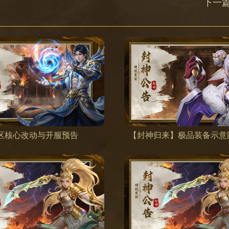
下一
区核心改动与开服预告
【封神归来】极品装备示意图