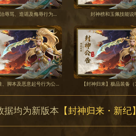
治辱骂、造谣及侮辱行为...
封神榜和玉佩技能说
、脚本及恶意起号行为公...
【封神归来】极品装备（130
数据均为新版本
【封神归来・新纪