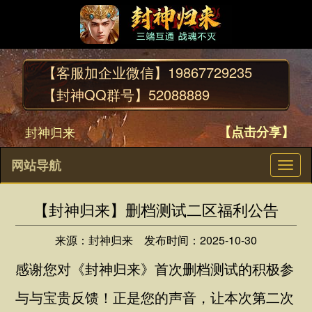
【客服加企业微信】
19867729235
【封神QQ群号】
52088889
封神归来
【点击分享】
网站导航
切
换
导
【封神归来】删档测试二区福利公告
航
来源：封神归来
发布时间：2025-10-30
感谢您对《封神归来》首次删档测试的积极参
与与宝贵反馈！正是您的声音，让本次第二次